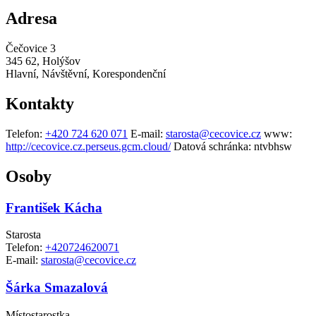
Adresa
Čečovice 3
345 62, Holýšov
Hlavní, Návštěvní, Korespondenční
Kontakty
Telefon:
+420 724 620 071
E-mail:
starosta@cecovice.cz
www:
http://cecovice.cz.perseus.gcm.cloud/
Datová schránka:
ntvbhsw
Osoby
František Kácha
Starosta
Telefon:
+420724620071
E-mail:
starosta@cecovice.cz
Šárka Smazalová
Místostarostka