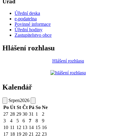
Úřad
Úřední deska
e-podatelna
Povinné informace
Úřední hodiny
Zastupitelstvo obce
Hlášení rozhlasu
Hlášení rozhlasu
Kalendář
Srpen
2026
Po
Út
St
Čt
Pá
So
Ne
27
28
29
30
31
1
2
3
4
5
6
7
8
9
10
11
12
13
14
15
16
17
18
19
20
21
22
23