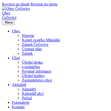
Rovnou na obsah
Rovnou na menu
Obec
Čečovice
Menu
Obec
Historie
Kostel svatého Mikuláše
Zámek Čečovice
Územní plán
Zámek
Úřad
Úřední deska
e-podatelna
Povinné informace
Úřední hodiny
Zastupitelstvo obce
Aktuálně
Aktuality
Kalendář akcí
Počasí
Fotogalerie
Kontakt