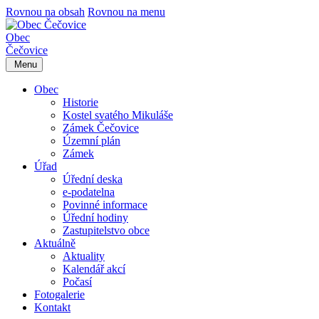
Rovnou na obsah
Rovnou na menu
Obec
Čečovice
Menu
Obec
Historie
Kostel svatého Mikuláše
Zámek Čečovice
Územní plán
Zámek
Úřad
Úřední deska
e-podatelna
Povinné informace
Úřední hodiny
Zastupitelstvo obce
Aktuálně
Aktuality
Kalendář akcí
Počasí
Fotogalerie
Kontakt