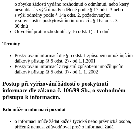
o zbytku žádosti vydáno rozhodnutí o odmítnutí, nebo který
nesouhlasí s výší úhrady sdělené podle § 17 odst. 3 nebo
s výší odměny podle § 14a odst. 2, požadovanými
v souvislosti s poskytováním informací - § 16a odst. 3 –
30 dnů
Odvolání proti rozhodnutí - § 16 odst. 1) - 15 dnů
Termíny
Poskytování informací dle § 5 odst. 1 způsobem umožňujícím
dálkový přístup (§ 5 odst. 2) - od 1.1.2001
Poskytování informací z registrů způsobem umožňujícím
dálkový přístup (§ 5 odst. 3) - od 1. 1. 2002
Postup při vyřizování žádostí o poskytnutí
informace dle zákona č. 106/99 Sb., o svobodném
přístupu k informacím.
Kdo může o informaci požádat
o informaci může žádat každá fyzická nebo právnická osoba,
přičemž nemusí zdůvodňovat proč o informaci žádá