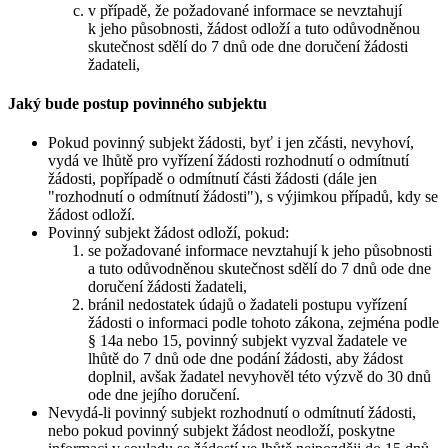
v případě, že požadované informace se nevztahují
k jeho působnosti, žádost odloží a tuto odůvodněnou
skutečnost sdělí do 7 dnů ode dne doručení žádosti
žadateli,
Jaký bude postup povinného subjektu
Pokud povinný subjekt žádosti, byť i jen zčásti, nevyhoví,
vydá ve lhůtě pro vyřízení žádosti rozhodnutí o odmítnutí
žádosti, popřípadě o odmítnutí části žádosti (dále jen
"rozhodnutí o odmítnutí žádosti"), s výjimkou případů, kdy se
žádost odloží.
Povinný subjekt žádost odloží, pokud:
se požadované informace nevztahují k jeho působnosti
a tuto odůvodněnou skutečnost sdělí do 7 dnů ode dne
doručení žádosti žadateli,
bránil nedostatek údajů o žadateli postupu vyřízení
žádosti o informaci podle tohoto zákona, zejména podle
§ 14a nebo 15, povinný subjekt vyzval žadatele ve
lhůtě do 7 dnů ode dne podání žádosti, aby žádost
doplnil, avšak žadatel nevyhověl této výzvě do 30 dnů
ode dne jejího doručení.
Nevydá-li povinný subjekt rozhodnutí o odmítnutí žádosti,
nebo pokud povinný subjekt žádost neodloží, poskytne