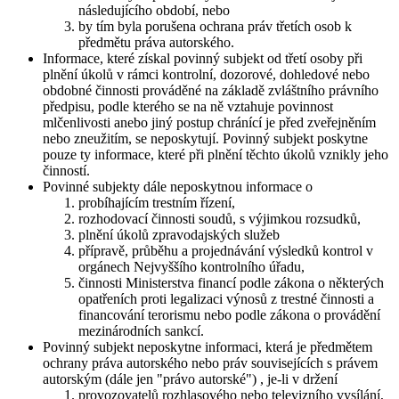
následujícího období, nebo
by tím byla porušena ochrana práv třetích osob k
předmětu práva autorského.
Informace, které získal povinný subjekt od třetí osoby při
plnění úkolů v rámci kontrolní, dozorové, dohledové nebo
obdobné činnosti prováděné na základě zvláštního právního
předpisu, podle kterého se na ně vztahuje povinnost
mlčenlivosti anebo jiný postup chránící je před zveřejněním
nebo zneužitím, se neposkytují. Povinný subjekt poskytne
pouze ty informace, které při plnění těchto úkolů vznikly jeho
činností.
Povinné subjekty dále neposkytnou informace o
probíhajícím trestním řízení,
rozhodovací činnosti soudů, s výjimkou rozsudků,
plnění úkolů zpravodajských služeb
přípravě, průběhu a projednávání výsledků kontrol v
orgánech Nejvyššího kontrolního úřadu,
činnosti Ministerstva financí podle zákona o některých
opatřeních proti legalizaci výnosů z trestné činnosti a
financování terorismu nebo podle zákona o provádění
mezinárodních sankcí.
Povinný subjekt neposkytne informaci, která je předmětem
ochrany práva autorského nebo práv souvisejících s právem
autorským (dále jen "právo autorské") , je-li v držení
provozovatelů rozhlasového nebo televizního vysílání,