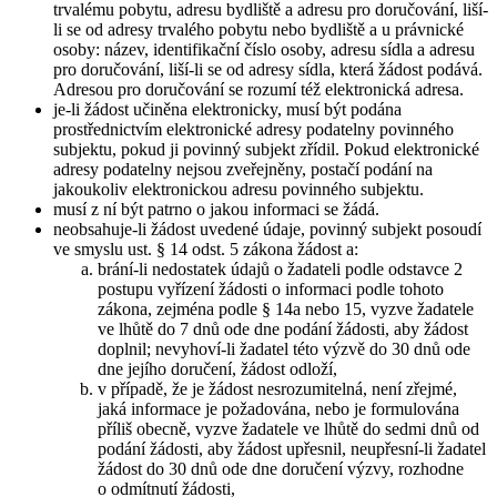
trvalému pobytu, adresu bydliště a adresu pro doručování, liší-
li se od adresy trvalého pobytu nebo bydliště a u právnické
osoby: název, identifikační číslo osoby, adresu sídla a adresu
pro doručování, liší-li se od adresy sídla, která žádost podává.
Adresou pro doručování se rozumí též elektronická adresa.
je-li žádost učiněna elektronicky, musí být podána
prostřednictvím elektronické adresy podatelny povinného
subjektu, pokud ji povinný subjekt zřídil. Pokud elektronické
adresy podatelny nejsou zveřejněny, postačí podání na
jakoukoliv elektronickou adresu povinného subjektu.
musí z ní být patrno o jakou informaci se žádá.
neobsahuje-li žádost uvedené údaje, povinný subjekt posoudí
ve smyslu ust. § 14 odst. 5 zákona žádost a:
brání-li nedostatek údajů o žadateli podle odstavce 2
postupu vyřízení žádosti o informaci podle tohoto
zákona, zejména podle § 14a nebo 15, vyzve žadatele
ve lhůtě do 7 dnů ode dne podání žádosti, aby žádost
doplnil; nevyhoví-li žadatel této výzvě do 30 dnů ode
dne jejího doručení, žádost odloží,
v případě, že je žádost nesrozumitelná, není zřejmé,
jaká informace je požadována, nebo je formulována
příliš obecně, vyzve žadatele ve lhůtě do sedmi dnů od
podání žádosti, aby žádost upřesnil, neupřesní-li žadatel
žádost do 30 dnů ode dne doručení výzvy, rozhodne
o odmítnutí žádosti,