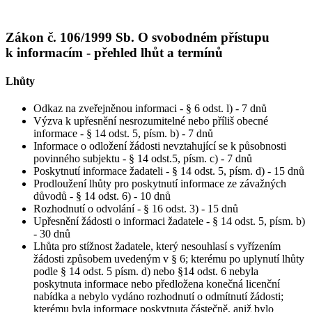
Zákon č. 106/1999 Sb. O svobodném přístupu
k informacím - přehled lhůt a termínů
Lhůty
Odkaz na zveřejněnou informaci - § 6 odst. l) - 7 dnů
Výzva k upřesnění nesrozumitelné nebo příliš obecné
informace - § 14 odst. 5, písm. b) - 7 dnů
Informace o odložení žádosti nevztahující se k působnosti
povinného subjektu - § 14 odst.5, písm. c) - 7 dnů
Poskytnutí informace žadateli - § 14 odst. 5, písm. d) - 15 dnů
Prodloužení lhůty pro poskytnutí informace ze závažných
důvodů - § 14 odst. 6) - 10 dnů
Rozhodnutí o odvolání - § 16 odst. 3) - 15 dnů
Upřesnění žádosti o informaci žadatele - § 14 odst. 5, písm. b)
- 30 dnů
Lhůta pro stížnost žadatele, který nesouhlasí s vyřízením
žádosti způsobem uvedeným v § 6; kterému po uplynutí lhůty
podle § 14 odst. 5 písm. d) nebo §14 odst. 6 nebyla
poskytnuta informace nebo předložena konečná licenční
nabídka a nebylo vydáno rozhodnutí o odmítnutí žádosti;
kterému byla informace poskytnuta částečně, aniž bylo