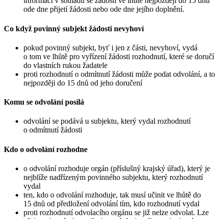
informaci v souladu se žádostí ve lhůtě nejpozději do 15 dnů
ode dne přijetí žádosti nebo ode dne jejího doplnění.
Co když povinný subjekt žádosti nevyhoví
pokud povinný subjekt, byť i jen z části, nevyhoví, vydá
o tom ve lhůtě pro vyřízení žádosti rozhodnutí, které se doručí
do vlastních rukou žadatele
proti rozhodnutí o odmítnutí žádosti může podat odvolání, a to
nejpozději do 15 dnů od jeho doručení
Komu se odvolání posílá
odvolání se podává u subjektu, který vydal rozhodnutí
o odmítnutí žádosti
Kdo o odvolání rozhodne
o odvolání rozhoduje orgán (příslušný krajský úřad), který je
nejblíže nadřízeným povinného subjektu, který rozhodnutí
vydal
ten, kdo o odvolání rozhoduje, tak musí učinit ve lhůtě do
15 dnů od předložení odvolání tím, kdo rozhodnutí vydal
proti rozhodnutí odvolacího orgánu se již nelze odvolat. Lze