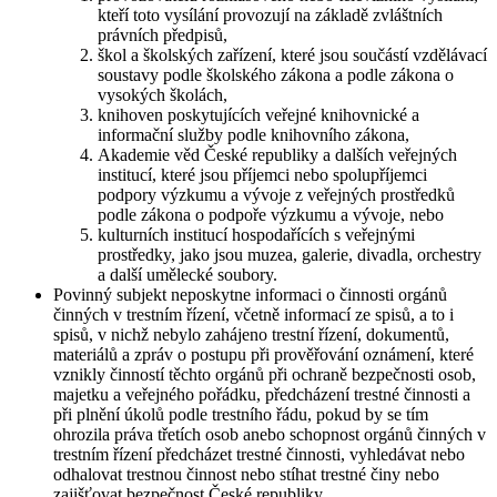
kteří toto vysílání provozují na základě zvláštních
právních předpisů,
škol a školských zařízení, které jsou součástí vzdělávací
soustavy podle školského zákona a podle zákona o
vysokých školách,
knihoven poskytujících veřejné knihovnické a
informační služby podle knihovního zákona,
Akademie věd České republiky a dalších veřejných
institucí, které jsou příjemci nebo spolupříjemci
podpory výzkumu a vývoje z veřejných prostředků
podle zákona o podpoře výzkumu a vývoje, nebo
kulturních institucí hospodařících s veřejnými
prostředky, jako jsou muzea, galerie, divadla, orchestry
a další umělecké soubory.
Povinný subjekt neposkytne informaci o činnosti orgánů
činných v trestním řízení, včetně informací ze spisů, a to i
spisů, v nichž nebylo zahájeno trestní řízení, dokumentů,
materiálů a zpráv o postupu při prověřování oznámení, které
vznikly činností těchto orgánů při ochraně bezpečnosti osob,
majetku a veřejného pořádku, předcházení trestné činnosti a
při plnění úkolů podle trestního řádu, pokud by se tím
ohrozila práva třetích osob anebo schopnost orgánů činných v
trestním řízení předcházet trestné činnosti, vyhledávat nebo
odhalovat trestnou činnost nebo stíhat trestné činy nebo
zajišťovat bezpečnost České republiky.