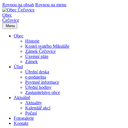
Rovnou na obsah
Rovnou na menu
Obec
Čečovice
Menu
Obec
Historie
Kostel svatého Mikuláše
Zámek Čečovice
Územní plán
Zámek
Úřad
Úřední deska
e-podatelna
Povinné informace
Úřední hodiny
Zastupitelstvo obce
Aktuálně
Aktuality
Kalendář akcí
Počasí
Fotogalerie
Kontakt