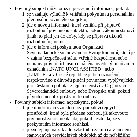
Povinný subjekt může omezit poskytnutí informace, pokud:
se vztahuje výlučně k vnitřním pokynům a personálním
předpisům povinného subjektu,
jde o novou informaci, která vznikla při přípravě
rozhodnutí povinného subjektu, pokud zákon nestanoví
jinak; to platí jen do doby, kdy se příprava ukončí
rozhodnutím, nebo
jde o informaci poskytnutou Organizací
Severoatlantické smlouvy nebo Evropskou unií, která je
v zájmu bezpečnosti státu, veřejné bezpečnosti nebo
ochrany práv třetích osob chráněna uvedenými původci
označením „NATO UNCLASSIFIED“ nebo
„LIMITE“ a v České republice je toto označení
respektováno z důvodů plnění povinností vyplývajících
pro Českou republiku z jejího členství v Organizaci
Severoatlantické smlouvy nebo Evropské unii, pokud
původce nedal k poskytnutí souhlas.
Povinný subjekt informaci neposkytne, pokud:
jde o informaci vzniklou bez použití veřejných
prostředků, která byla předána osobou, jíž takovouto
povinnost zákon neukládá, pokud nesdělila, že s
poskytnutím informace souhlasí,
ji zveřejňuje na základě zvláštního zákona a v předem
stanovených pravidelných obdobích až do nejbližšího