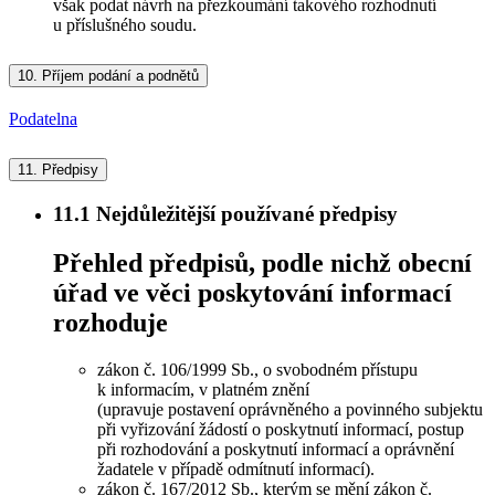
však podat návrh na přezkoumání takového rozhodnutí
u příslušného soudu.
10.
Příjem podání a podnětů
Podatelna
11.
Předpisy
11.1
Nejdůležitější používané předpisy
Přehled předpisů, podle nichž obecní
úřad ve věci poskytování informací
rozhoduje
zákon č. 106/1999 Sb., o svobodném přístupu
k informacím, v platném znění
(upravuje postavení oprávněného a povinného subjektu
při vyřizování žádostí o poskytnutí informací, postup
při rozhodování a poskytnutí informací a oprávnění
žadatele v případě odmítnutí informací).
zákon č. 167/2012 Sb., kterým se mění zákon č.