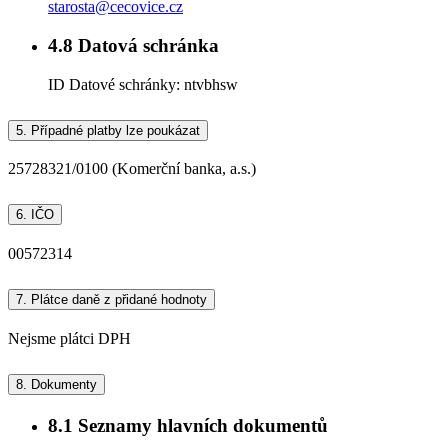
starosta@cecovice.cz
4.8
Datová schránka
ID Datové schránky:
ntvbhsw
5.
Případné platby lze poukázat
25728321/0100 (Komerční banka, a.s.)
6.
IČO
00572314
7.
Plátce daně z přidané hodnoty
Nejsme plátci DPH
8.
Dokumenty
8.1
Seznamy hlavních dokumentů