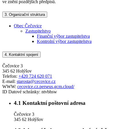
ve znění pozdějších předpisů.
3.
Organizační struktura
Obec Čečovice
Zastupitelstvo
Finanční výbor zastupitelstva
Kontrolní výbor zastupitelstva
4.
Kontaktní spojení
Čečovice 3
345 62 Holýšov
Telefon:
+420 724 620 071
E-mail:
starosta@cecovice.cz
WWW:
cecovice.cz.perseus.gcm.cloud/
ID Datové schránky:
ntvbhsw
4.1
Kontaktní poštovní adresa
Čečovice 3
345 62 Holýšov