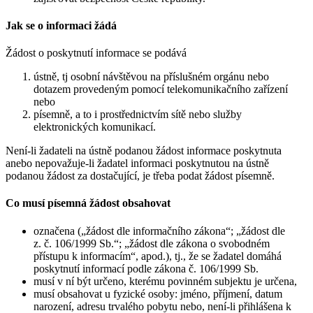
Jak se o informaci žádá
Žádost o poskytnutí informace se podává
ústně, tj osobní návštěvou na příslušném orgánu nebo
dotazem provedeným pomocí telekomunikačního zařízení
nebo
písemně, a to i prostřednictvím sítě nebo služby
elektronických komunikací.
Není-li žadateli na ústně podanou žádost informace poskytnuta
anebo nepovažuje-li žadatel informaci poskytnutou na ústně
podanou žádost za dostačující, je třeba podat žádost písemně.
Co musí písemná žádost obsahovat
označena („žádost dle informačního zákona“; „žádost dle
z. č. 106/1999 Sb.“; „žádost dle zákona o svobodném
přístupu k informacím“, apod.), tj., že se žadatel domáhá
poskytnutí informací podle zákona č. 106/1999 Sb.
musí v ní být určeno, kterému povinném subjektu je určena,
musí obsahovat u fyzické osoby: jméno, příjmení, datum
narození, adresu trvalého pobytu nebo, není-li přihlášena k