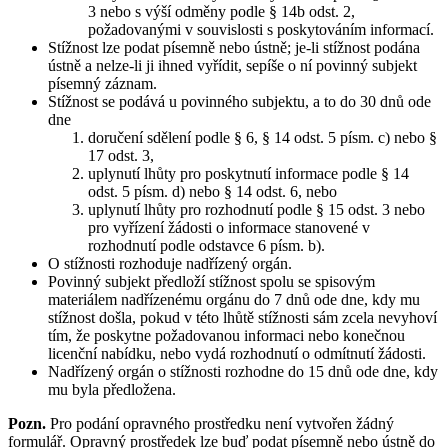
3 nebo s výší odměny podle § 14b odst. 2,
požadovanými v souvislosti s poskytováním informací.
Stížnost lze podat písemně nebo ústně; je-li stížnost podána
ústně a nelze-li ji ihned vyřídit, sepíše o ní povinný subjekt
písemný záznam.
Stížnost se podává u povinného subjektu, a to do 30 dnů ode
dne
doručení sdělení podle § 6, § 14 odst. 5 písm. c) nebo §
17 odst. 3,
uplynutí lhůty pro poskytnutí informace podle § 14
odst. 5 písm. d) nebo § 14 odst. 6, nebo
uplynutí lhůty pro rozhodnutí podle § 15 odst. 3 nebo
pro vyřízení žádosti o informace stanovené v
rozhodnutí podle odstavce 6 písm. b).
O stížnosti rozhoduje nadřízený orgán.
Povinný subjekt předloží stížnost spolu se spisovým
materiálem nadřízenému orgánu do 7 dnů ode dne, kdy mu
stížnost došla, pokud v této lhůtě stížnosti sám zcela nevyhoví
tím, že poskytne požadovanou informaci nebo konečnou
licenční nabídku, nebo vydá rozhodnutí o odmítnutí žádosti.
Nadřízený orgán o stížnosti rozhodne do 15 dnů ode dne, kdy
mu byla předložena.
Pozn.
Pro podání opravného prostředku není vytvořen žádný
formulář. Opravný prostředek lze buď podat písemně nebo ústně do