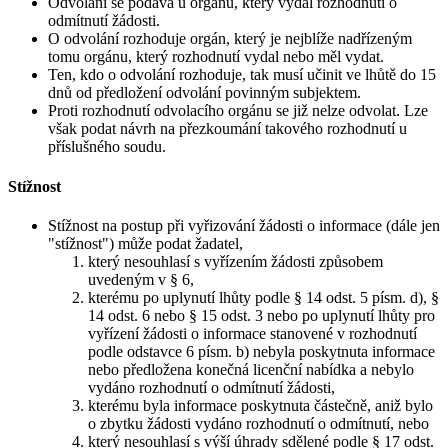
Odvolání se podává u orgánu, který vydal rozhodnutí o
odmítnutí žádosti.
O odvolání rozhoduje orgán, který je nejblíže nadřízeným
tomu orgánu, který rozhodnutí vydal nebo měl vydat.
Ten, kdo o odvolání rozhoduje, tak musí učinit ve lhůtě do 15
dnů od předložení odvolání povinným subjektem.
Proti rozhodnutí odvolacího orgánu se již nelze odvolat. Lze
však podat návrh na přezkoumání takového rozhodnutí u
příslušného soudu.
Stížnost
Stížnost na postup při vyřizování žádosti o informace (dále jen
"stížnost") může podat žadatel,
který nesouhlasí s vyřízením žádosti způsobem
uvedeným v § 6,
kterému po uplynutí lhůty podle § 14 odst. 5 písm. d), §
14 odst. 6 nebo § 15 odst. 3 nebo po uplynutí lhůty pro
vyřízení žádosti o informace stanovené v rozhodnutí
podle odstavce 6 písm. b) nebyla poskytnuta informace
nebo předložena konečná licenční nabídka a nebylo
vydáno rozhodnutí o odmítnutí žádosti,
kterému byla informace poskytnuta částečně, aniž bylo
o zbytku žádosti vydáno rozhodnutí o odmítnutí, nebo
který nesouhlasí s výší úhrady sdělené podle § 17 odst.