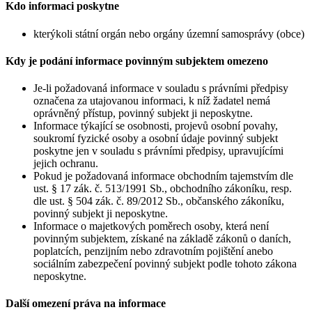
Kdo informaci poskytne
kterýkoli státní orgán nebo orgány územní samosprávy (obce)
Kdy je podání informace povinným subjektem omezeno
Je-li požadovaná informace v souladu s právními předpisy
označena za utajovanou informaci, k níž žadatel nemá
oprávněný přístup, povinný subjekt ji neposkytne.
Informace týkající se osobnosti, projevů osobní povahy,
soukromí fyzické osoby a osobní údaje povinný subjekt
poskytne jen v souladu s právními předpisy, upravujícími
jejich ochranu.
Pokud je požadovaná informace obchodním tajemstvím dle
ust. § 17 zák. č. 513/1991 Sb., obchodního zákoníku, resp.
dle ust. § 504 zák. č. 89/2012 Sb., občanského zákoníku,
povinný subjekt ji neposkytne.
Informace o majetkových poměrech osoby, která není
povinným subjektem, získané na základě zákonů o daních,
poplatcích, penzijním nebo zdravotním pojištění anebo
sociálním zabezpečení povinný subjekt podle tohoto zákona
neposkytne.
Další omezení práva na informace