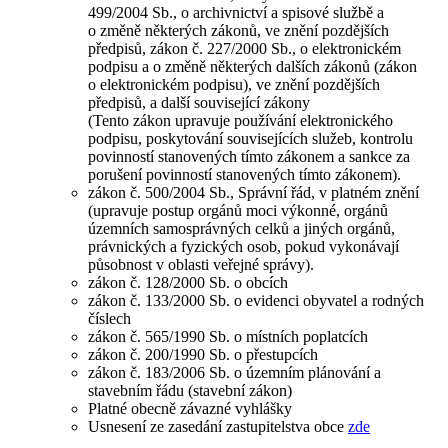
499/2004 Sb., o archivnictví a spisové službě a
o změně některých zákonů, ve znění pozdějších
předpisů, zákon č. 227/2000 Sb., o elektronickém
podpisu a o změně některých dalších zákonů (zákon
o elektronickém podpisu), ve znění pozdějších
předpisů, a další související zákony
(Tento zákon upravuje používání elektronického
podpisu, poskytování souvisejících služeb, kontrolu
povinností stanovených tímto zákonem a sankce za
porušení povinností stanovených tímto zákonem).
zákon č. 500/2004 Sb., Správní řád, v platném znění
(upravuje postup orgánů moci výkonné, orgánů
územních samosprávných celků a jiných orgánů,
právnických a fyzických osob, pokud vykonávají
působnost v oblasti veřejné správy).
zákon č. 128/2000 Sb. o obcích
zákon č. 133/2000 Sb. o evidenci obyvatel a rodných
číslech
zákon č. 565/1990 Sb. o místních poplatcích
zákon č. 200/1990 Sb. o přestupcích
zákon č. 183/2006 Sb. o územním plánování a
stavebním řádu (stavební zákon)
Platné obecně závazné vyhlášky
Usnesení ze zasedání zastupitelstva obce
zde