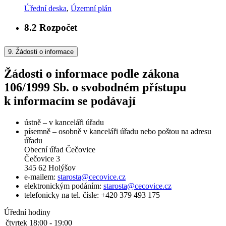
Úřední deska
,
Územní plán
8.2
Rozpočet
9.
Žádosti o informace
Žádosti o informace podle zákona
106/1999 Sb. o svobodném přístupu
k informacím se podávají
ústně – v kanceláři úřadu
písemně – osobně v kanceláři úřadu nebo poštou na adresu
úřadu
Obecní úřad Čečovice
Čečovice 3
345 62 Holýšov
e-mailem:
starosta@cecovice.cz
elektronickým podáním:
starosta@cecovice.cz
telefonicky na tel. čísle: +420 379 493 175
Úřední hodiny
čtvrtek
18:00 - 19:00