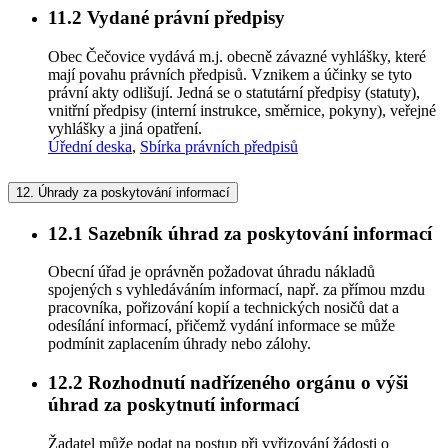
11.2
Vydané právní předpisy
Obec Čečovice vydává m.j. obecně závazné vyhlášky, které
mají povahu právních předpisů. Vznikem a účinky se tyto
právní akty odlišují. Jedná se o statutární předpisy (statuty),
vnitřní předpisy (interní instrukce, směrnice, pokyny), veřejné
vyhlášky a jiná opatření.
Úřední deska
,
Sbírka právních předpisů
12.
Úhrady za poskytování informací
12.1
Sazebník úhrad za poskytování informací
Obecní úřad je oprávněn požadovat úhradu nákladů
spojených s vyhledáváním informací, např. za přímou mzdu
pracovníka, pořizování kopií a technických nosičů dat a
odesílání informací, přičemž vydání informace se může
podmínit zaplacením úhrady nebo zálohy.
12.2
Rozhodnutí nadřízeného orgánu o výši
úhrad za poskytnutí informací
Žadatel může podat na postup při vyřizování žádosti o