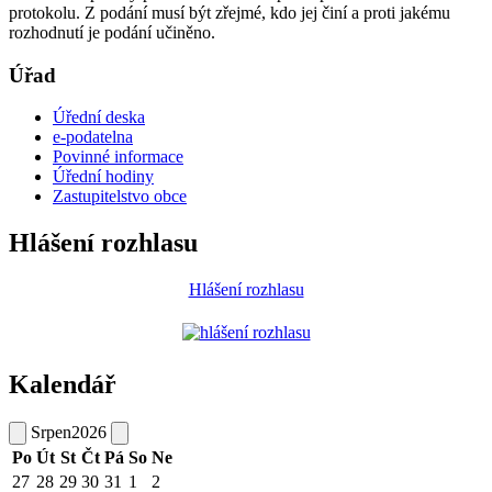
protokolu. Z podání musí být zřejmé, kdo jej činí a proti jakému
rozhodnutí je podání učiněno.
Úřad
Úřední deska
e-podatelna
Povinné informace
Úřední hodiny
Zastupitelstvo obce
Hlášení rozhlasu
Hlášení rozhlasu
Kalendář
Srpen
2026
Po
Út
St
Čt
Pá
So
Ne
27
28
29
30
31
1
2