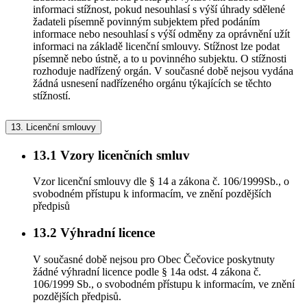
informaci stížnost, pokud nesouhlasí s výší úhrady sdělené
žadateli písemně povinným subjektem před podáním
informace nebo nesouhlasí s výší odměny za oprávnění užít
informaci na základě licenční smlouvy. Stížnost lze podat
písemně nebo ústně, a to u povinného subjektu. O stížnosti
rozhoduje nadřízený orgán. V současné době nejsou vydána
žádná usnesení nadřízeného orgánu týkajících se těchto
stížností.
13.
Licenční smlouvy
13.1
Vzory licenčních smluv
Vzor licenční smlouvy dle § 14 a zákona č. 106/1999Sb., o
svobodném přístupu k informacím, ve znění pozdějších
předpisů
13.2
Výhradní licence
V současné době nejsou pro Obec Čečovice poskytnuty
žádné výhradní licence podle § 14a odst. 4 zákona č.
106/1999 Sb., o svobodném přístupu k informacím, ve znění
pozdějších předpisů.