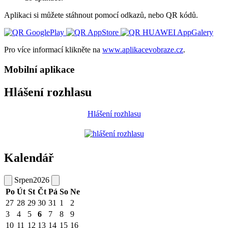
Aplikaci si můžete stáhnout pomocí odkazů, nebo QR kódů.
Pro více informací klikněte na
www.aplikacevobraze.cz
.
Mobilní aplikace
Hlášení rozhlasu
Hlášení rozhlasu
Kalendář
Srpen
2026
Po
Út
St
Čt
Pá
So
Ne
27
28
29
30
31
1
2
3
4
5
6
7
8
9
10
11
12
13
14
15
16