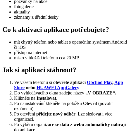
pozvánky na akce
fotogalerie
aktuality
záznamy z úřední desky
Co k aktivaci aplikace potřebujete?
mít chytrý telefon nebo tablet s operačním systémem Android
či iOS
přístup na internet
místo v úložišti telefonu cca 20 MB
Jak si aplikaci stáhnout?
Ve vašem telefonu si
otevřete aplikaci
Obchod Play
,
App
Store
nebo
HUAWEI AppGalery
Do vyhledávacího okna zadejte název
„V OBRAZE“.
Klikněte na
Instalovat
.
Po nainstalování klikněte na položku
Otevřít
(povolit
oznámení).
Po otevření
přidejte nový odběr
. Lze sledovat i více
organizací.
Po výběru organizace se
data z webu automaticky nahrají
do aplikace.