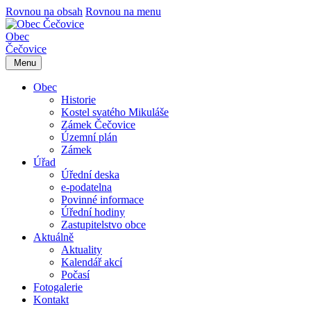
Rovnou na obsah
Rovnou na menu
Obec
Čečovice
Menu
Obec
Historie
Kostel svatého Mikuláše
Zámek Čečovice
Územní plán
Zámek
Úřad
Úřední deska
e-podatelna
Povinné informace
Úřední hodiny
Zastupitelstvo obce
Aktuálně
Aktuality
Kalendář akcí
Počasí
Fotogalerie
Kontakt