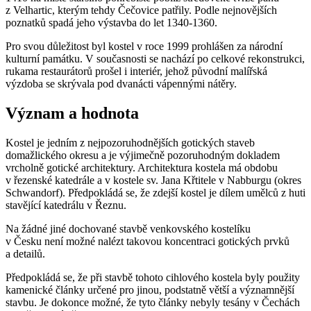
z Velhartic, kterým tehdy Čečovice patřily. Podle nejnovějších
poznatků spadá jeho výstavba do let 1340-1360.
Pro svou důležitost byl kostel v roce 1999 prohlášen za národní
kulturní památku. V současnosti se nachází po celkové rekonstrukci,
rukama restaurátorů prošel i interiér, jehož původní malířská
výzdoba se skrývala pod dvanácti vápennými nátěry.
Význam a hodnota
Kostel je jedním z nejpozoruhodnějších gotických staveb
domažlického okresu a je výjimečně pozoruhodným dokladem
vrcholně gotické architektury. Architektura kostela má obdobu
v řezenské katedrále a v kostele sv. Jana Křtitele v Nabburgu (okres
Schwandorf). Předpokládá se, že zdejší kostel je dílem umělců z huti
stavějící katedrálu v Řeznu.
Na žádné jiné dochované stavbě venkovského kostelíku
v Česku není možné nalézt takovou koncentraci gotických prvků
a detailů.
Předpokládá se, že při stavbě tohoto cihlového kostela byly použity
kamenické články určené pro jinou, podstatně větší a významnější
stavbu. Je dokonce možné, že tyto články nebyly tesány v Čechách