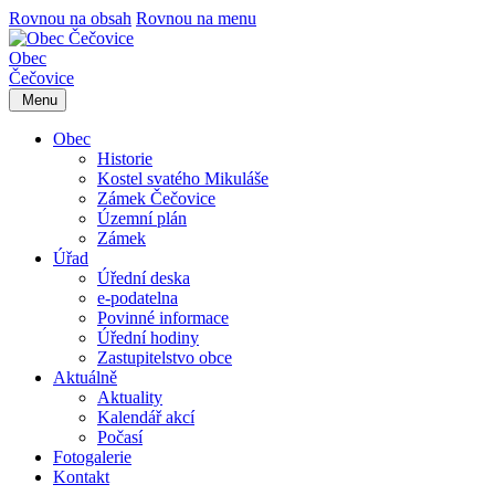
Rovnou na obsah
Rovnou na menu
Obec
Čečovice
Menu
Obec
Historie
Kostel svatého Mikuláše
Zámek Čečovice
Územní plán
Zámek
Úřad
Úřední deska
e-podatelna
Povinné informace
Úřední hodiny
Zastupitelstvo obce
Aktuálně
Aktuality
Kalendář akcí
Počasí
Fotogalerie
Kontakt