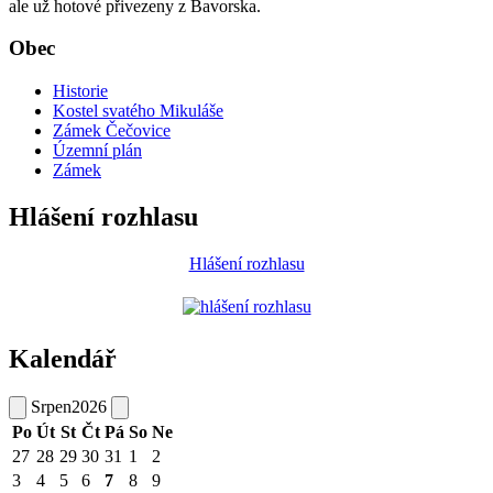
ale už hotové přivezeny z Bavorska.
Obec
Historie
Kostel svatého Mikuláše
Zámek Čečovice
Územní plán
Zámek
Hlášení rozhlasu
Hlášení rozhlasu
Kalendář
Srpen
2026
Po
Út
St
Čt
Pá
So
Ne
27
28
29
30
31
1
2
3
4
5
6
7
8
9