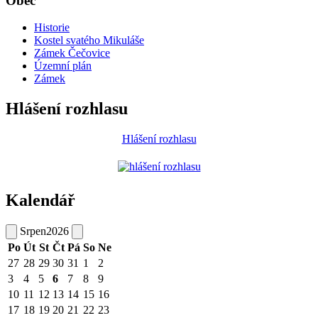
Obec
Historie
Kostel svatého Mikuláše
Zámek Čečovice
Územní plán
Zámek
Hlášení rozhlasu
Hlášení rozhlasu
Kalendář
Srpen
2026
Po
Út
St
Čt
Pá
So
Ne
27
28
29
30
31
1
2
3
4
5
6
7
8
9
10
11
12
13
14
15
16
17
18
19
20
21
22
23