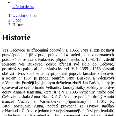
Úřední deska
Úvodní stránka
Obec
Historie
Historie
Ves Čečovice se připomíná poprvé v r. 1355. Tvrz si zde postavil
pravděpodobně již v první polovině 14. století jeden z neznámých
potomků Jaroslava z Bukovce, připomínaného r. 1298. Ten zdědil
sousední ves Bukovec, odkud přenesl své sídlo do Čečovic,
po nichž se pak psal jeho vladycký rod. V l. 1355 - 1358 vlastnil
obě vsi i tvrz, která se tehdy připomíná poprvé, Jaroslav z Čečovic
a kolem r. 1364 je prodal bratrům Janu Buškovi a Václavovi
z Velhartic. Později byl jediným držitelem zboží Jan Bušek, který je
spravoval ze svého hradu Velhartic. Janovy statky zdědily jeho dvě
dcery Anna a Kateřina, které si je v r. 1395 vyměnily, takže celé
Čečovice získala Anna. Na držbě Čečovic se podílel i druhý Annin
manžel Václav z Vartemberka, připomínaný r. 1401. R.
1409 postoupila Anna, potřetí provdaná za Hynka staršího
z Náchoda, Čečovice jednomu z nejvýznamnějších českých feudálů,
Jindřichovi z Rožmberka. Ten spravoval čečovický statek