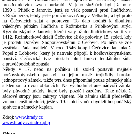
prostřednictvím svých purkrabí. V jeho službách byl již po r.
1390 i Přibík z Janovic, jenž se však postavil proti Jindřichovi
z Rožmberka, tehdy ještě poručníkovi Anny z Velhartic, a byl proto
na Čečovicích zajat a popraven. To dalo podnět k dlouhým
válečným půtkám Jindřicha z Rožmberka s Přibíkovými strýci
Rýzmburskými z Janovic, které trvaly až do Jindřichovy smrti v r.
1412. Rožmberkové drželi Čečovice až do poloviny 15. století, kdy
je prodali Dobšovi Snopoušovskému z Čečovic. Po něm se zde
vystřídala řada majitelů. V roce 1546 koupil Čečovice Jan mladší
Popel z Lobkovic, který je natrvalo připojil k horšovskotýnskému
panství. Čečovická tvrz přestala plnit funkci feudálního sídla
a pravděpodobně zpustla.
Někdy v 17. nebo na počátku 18. století postavili majitelé
horšovskotýnského panství na jejím místě trojkřídlý barokní
jednopatrový zámek, takže tvrz dnes připomíná pouze zámecký skle
s klenbou o dvou obloucích. Na východní straně nádvoří zámku
byly původně arkády, které byly později zazděny. Také někdejší
sádrové stropy jsou zakryty vápnem. Na zámku sídlili především
vrchnostenští úředníci; ještě v 19. století v něm bydleli hospodářský
správce a zámecký kaplan.
Zdroj:
www.hrady.cz
www.hrady.cz/index.php