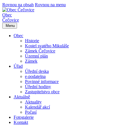
Rovnou na obsah
Rovnou na menu
Obec
Čečovice
Menu
Obec
Historie
Kostel svatého Mikuláše
Zámek Čečovice
Územní plán
Zámek
Úřad
Úřední deska
e-podatelna
Povinné informace
Úřední hodiny
Zastupitelstvo obce
Aktuálně
Aktuality
Kalendář akcí
Počasí
Fotogalerie
Kontakt