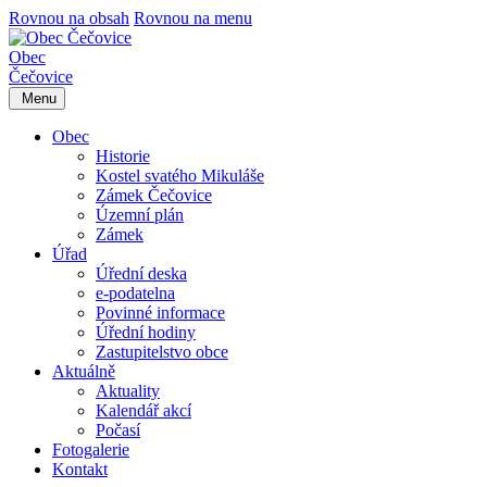
Rovnou na obsah
Rovnou na menu
Obec
Čečovice
Menu
Obec
Historie
Kostel svatého Mikuláše
Zámek Čečovice
Územní plán
Zámek
Úřad
Úřední deska
e-podatelna
Povinné informace
Úřední hodiny
Zastupitelstvo obce
Aktuálně
Aktuality
Kalendář akcí
Počasí
Fotogalerie
Kontakt