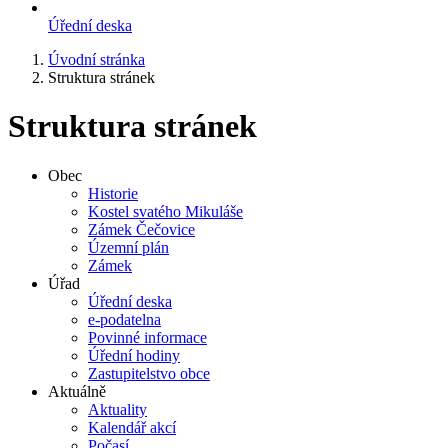
Úřední deska
Úvodní stránka
Struktura stránek
Struktura stránek
Obec
Historie
Kostel svatého Mikuláše
Zámek Čečovice
Územní plán
Zámek
Úřad
Úřední deska
e-podatelna
Povinné informace
Úřední hodiny
Zastupitelstvo obce
Aktuálně
Aktuality
Kalendář akcí
Počasí