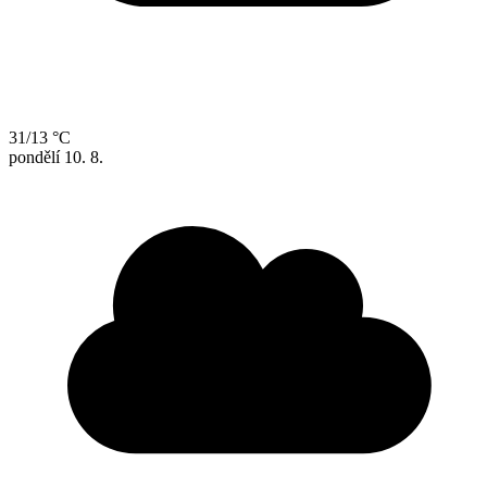
31/13 °C
pondělí
10. 8.