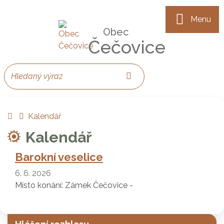
Rovnou na obsah
Rovnou na menu
Menu
Obec
Čečovice
Hledaný výraz
Hledat
+420 724 620 071
starosta@ce
Úvodní stránka
Kalendář
Kalendář
Barokní veselice
6. 6. 2026
Místo konání:
Zámek Čečovice -